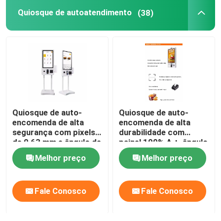
Quiosque de autoatendimento
(38)
Mostra de VR
Sobre nós
Excursão da fábrica
Quiosque de auto-
Quiosque de auto-
Controle da qualidade
encomenda de alta
encomenda de alta
segurança com pixels
durabilidade com
de 0,63 mm e ângulo de
painel 100% A +, ângulo
visão de 178 ° para
de visão de 178 ° e
Contate-nos
Melhor preço
Melhor preço
transações seguras
recursos anti-polvo e
anti-vândalo
Notícia
Fale Conosco
Fale Conosco
Blogue