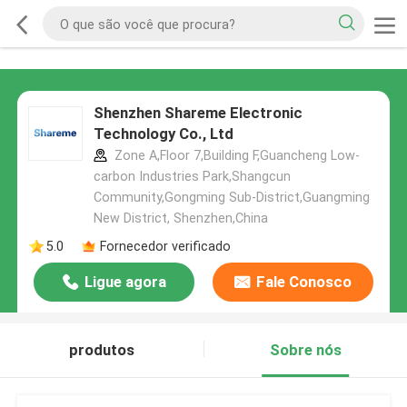
Shenzhen Shareme Electronic
Technology Co., Ltd
Zone A,Floor 7,Building F,Guancheng Low-
carbon Industries Park,Shangcun
Community,Gongming Sub-District,Guangming
New District, Shenzhen,China
5.0
Fornecedor verificado
Ligue agora
Fale Conosco
produtos
Sobre nós