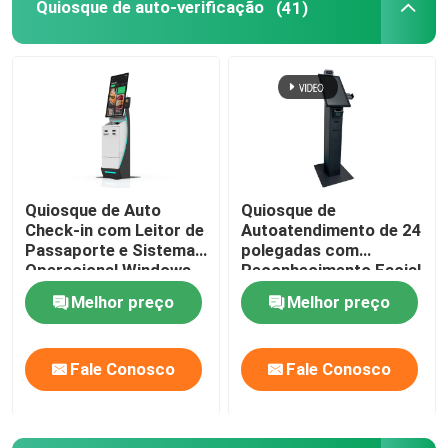
Quiosque de auto-verificação
(41)
Quiosque de Auto
Quiosque de
Check-in com Leitor de
Autoatendimento de 24
Passaporte e Sistema
polegadas com
Operacional Windows
Reconhecimento Facial
10 com Luzes LED
e Sistema Operacional
Melhor preço
Melhor preço
Personalizadas para
Windows 10 para
Casa
Gerenciamento
Acesso Seguro
Aprimorado de
Fale Conosco
Fale Conosco
Visitantes
Produtos
Vídeos