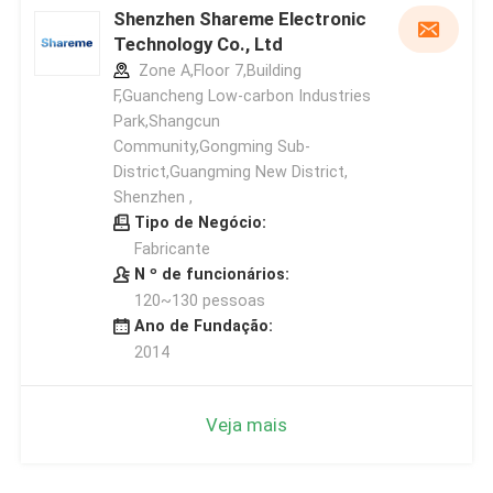
Shenzhen Shareme Electronic
Technology Co., Ltd
Zone A,Floor 7,Building
F,Guancheng Low-carbon Industries
Park,Shangcun
Community,Gongming Sub-
District,Guangming New District,
Shenzhen ,
Tipo de Negócio:
Fabricante
N º de funcionários:
120~130 pessoas
Ano de Fundação:
2014
Veja mais